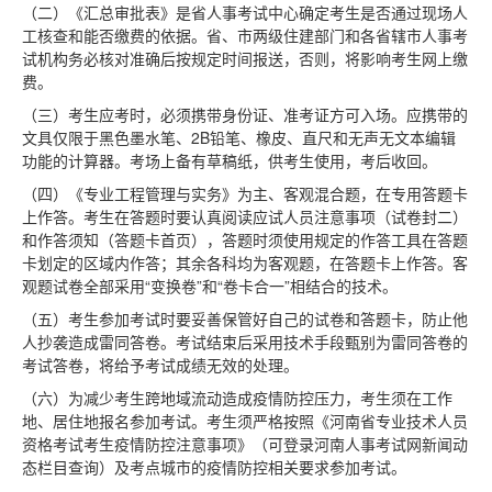
（二）《汇总审批表》是省人事考试中心确定考生是否通过现场人
工核查和能否缴费的依据。省、市两级住建部门和各省辖市人事考
试机构务必核对准确后按规定时间报送，否则，将影响考生网上缴
费。
（三）考生应考时，必须携带身份证、准考证方可入场。应携带的
文具仅限于黑色墨水笔、2B铅笔、橡皮、直尺和无声无文本编辑
功能的计算器。考场上备有草稿纸，供考生使用，考后收回。
（四）《专业工程管理与实务》为主、客观混合题，在专用答题卡
上作答。考生在答题时要认真阅读应试人员注意事项（试卷封二）
和作答须知（答题卡首页），答题时须使用规定的作答工具在答题
卡划定的区域内作答；其余各科均为客观题，在答题卡上作答。客
观题试卷全部采用“变换卷”和“卷卡合一”相结合的技术。
（五）考生参加考试时要妥善保管好自己的试卷和答题卡，防止他
人抄袭造成雷同答卷。考试结束后采用技术手段甄别为雷同答卷的
考试答卷，将给予考试成绩无效的处理。
（六）为减少考生跨地域流动造成疫情防控压力，考生须在工作
地、居住地报名参加考试。考生须严格按照《河南省专业技术人员
资格考试考生疫情防控注意事项》（可登录河南人事考试网新闻动
态栏目查询）及考点城市的疫情防控相关要求参加考试。