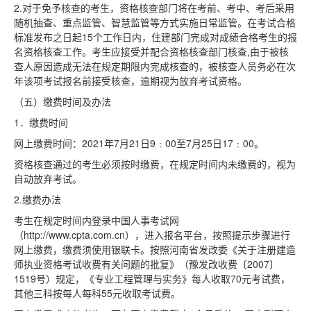
2.对于免予核查的考生，资格核查部门将在考前、考中、考后采用
随机抽查、重点监管、智慧监管等方式实施日常监管。在考试合格
标准发布之日起15个工作日内，住建部门完成对成绩合格考生的报
名资格核查工作。考生应接受并配合资格核查部门核查,由于被核
查人原因造成无法在规定期限内完成核查的，被核查人员务必在次
年该项考试报名前接受核查，逾期视为放弃考试资格。
（五）缴费时间及办法
1．缴费时间
网上缴费时间：2021年7月21日9﹕00至7月25日17﹕00。
资格核查通过的考生必须按时缴费，在规定时间内未缴费的，视为
自动放弃考试。
2.缴费办法
考生在规定时间内登录中国人事考试网
（http://www.cpta.com.cn），进入报名平台，按照提示步骤进行
网上缴费，缴费须使用银联卡。按照河南省发改委《关于注册建造
师执业资格考试收费有关问题的批复》（豫发改收费〔2007〕
1519号）规定，《专业工程管理与实务》每人收取70元考试费，
其他三科按每人每科55元收取考试费。