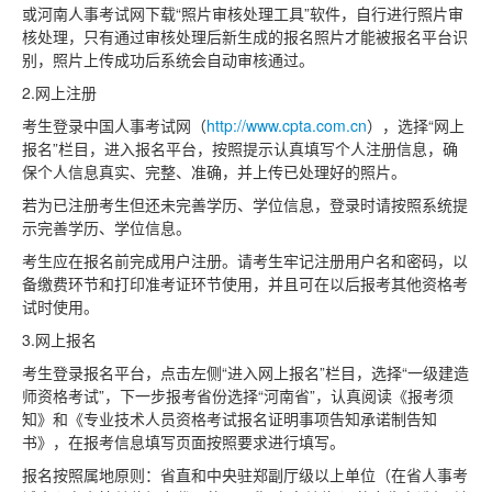
或河南人事考试网下载“照片审核处理工具”软件，自行进行照片审
核处理，只有通过审核处理后新生成的报名照片才能被报名平台识
别，照片上传成功后系统会自动审核通过。
2.网上注册
考生登录中国人事考试网（
http://www.cpta.com.cn
），选择“网上
报名”栏目，进入报名平台，按照提示认真填写个人注册信息，确
保个人信息真实、完整、准确，并上传已处理好的照片。
若为已注册考生但还未完善学历、学位信息，登录时请按照系统提
示完善学历、学位信息。
考生应在报名前完成用户注册。请考生牢记注册用户名和密码，以
备缴费环节和打印准考证环节使用，并且可在以后报考其他资格考
试时使用。
3.网上报名
考生登录报名平台，点击左侧“进入网上报名”栏目，选择“一级建造
师资格考试”，下一步报考省份选择“河南省”，认真阅读《报考须
知》和《专业技术人员资格考试报名证明事项告知承诺制告知
书》，在报考信息填写页面按照要求进行填写。
报名按照属地原则：省直和中央驻郑副厅级以上单位（在省人事考