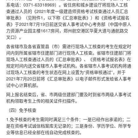
系电话：0371-63318969）。省住房和城乡建设厅将现场人工核
查通过人员的《2021年度一级建造师资格考试核查通过人员汇总
审批表》（见附件1，以下称《汇总审批表》）和《资格考试报名
表》于2021年7月19日前送交省人事考试中心考务部（中国中原人
力资源产业园主楼1617房间，郑州航空港区华夏大道与通航路交
叉口）。
各省辖市及各省直管县（市）需进行现场人工核查的考生在规定时
间内到所属省辖市住建部门进行现场人工核查。省辖市住建部门将
现场人工核查通过人员的《汇总审批表》、《资格考试报名表》在
规定时间内送交省辖市人事考试机构。各省辖市人事考试机构将通
过现场人工核查的考生状态在网上设置为“资格审核通过”，并于
2021年7月20日前将《汇总审批表》以电子邮件形式发给省人事考
试中心计算机部。
网上报名结束后，省、市两级住建部门要及时到省市两级人事考试
机构领取考生上传的相关证件扫描件。
（四）免予核查
1.免予核查的考生需同时满足三个条件：一是已经作出承诺的；二
是在资格考试诚信档案库无记录的；三是身份、学历学位、所学专
业等信息已经全部在线自动完成核查的。