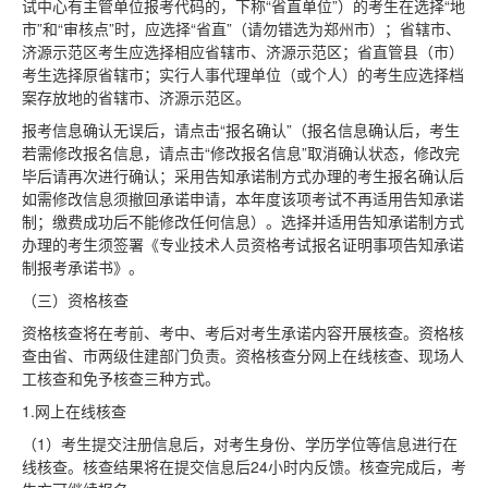
试中心有主管单位报考代码的，下称“省直单位”）的考生在选择“地
市”和“审核点”时，应选择“省直”（请勿错选为郑州市）；省辖市、
济源示范区考生应选择相应省辖市、济源示范区；省直管县（市）
考生选择原省辖市；实行人事代理单位（或个人）的考生应选择档
案存放地的省辖市、济源示范区。
报考信息确认无误后，请点击“报名确认”（报名信息确认后，考生
若需修改报名信息，请点击“修改报名信息”取消确认状态，修改完
毕后请再次进行确认；采用告知承诺制方式办理的考生报名确认后
如需修改信息须撤回承诺申请，本年度该项考试不再适用告知承诺
制；缴费成功后不能修改任何信息）。选择并适用告知承诺制方式
办理的考生须签署《专业技术人员资格考试报名证明事项告知承诺
制报考承诺书》。
（三）资格核查
资格核查将在考前、考中、考后对考生承诺内容开展核查。资格核
查由省、市两级住建部门负责。资格核查分网上在线核查、现场人
工核查和免予核查三种方式。
1.网上在线核查
（1）考生提交注册信息后，对考生身份、学历学位等信息进行在
线核查。核查结果将在提交信息后24小时内反馈。核查完成后，考