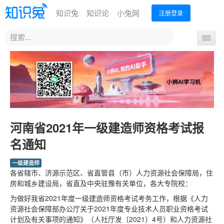
知识兔
知识论
小兔网
注册登录
站
导
内
航
搜
首页
计算机考试
会计考试
英语考试
教师考试
开
索
计算机一级
CPA报名
英语四六级
合格证查询
关
计算机二级
考试报名
教师资格认定
计算机三级
成绩查询
考试通知+报名
计算机四级
补办证明
成绩查询
考试报名
河南省2021年一级建造师资格考试报
考试须知
成绩查询
名通知
证书查询
考点查询
一级建造师
证书直邮
各省辖市、济源示范区、省直管县（市）人力资源社会保障局，住
房和城乡建设局，省直及中央驻豫有关单位，各大专院校：
普通话考试
建筑考试
考研
考公务员
小兔考试系统
考试大纲
一级建造师
为做好我省2021年度一级建造师资格考试考务工作，根据《人力
报名入口
资源社会保障部办公厅关于2021年度专业技术人员职业资格考试
计划及有关事项的通知》（人社厅发〔2021〕4号）和人力资源社