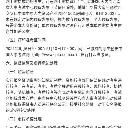
网上缴费成功的考生，可在网上缴费截止1个月后的30天内到河南
省人事考试中心领取发票（节假日除外，地址：华夏大道与通航路
交叉口中国中原人力资源产业园区1502,房间电话：61612532）。
未在规定时间内领取发票的，视为放弃领取发票。个人领取发票，
只需带本人身份证；单位领取发票时须自行汇总本单位缴费考生信
息并加盖公章。
（五）打印准考证时间
2021年9月6日9﹕00至9月10日17﹕00，网上已缴费的考生登录中
国人事考试网（http://www.cpta.com.cn）,自行打印准考证。
六、监督监管及虚假承诺处理
（一）监督监管
实行报名证明事项告知承诺制后，资格核查部门依法依规对考生进
行核查，在考前、考中、考后全程运用在线核查、现场核查、协助
核查、随机抽查、考后核查等方式对考生承诺内容开展核查。考试
合格标准发布后，由省住房和城乡建设厅和省人事考试中心对成绩
合格拟取得证书人员进行联合公示，接受社会监督。对于实名举报
的,必须核实处理。
（二）虚假承诺处理
1.考试前，资格审核部门在核查或者日常监管中发现考生不符合报